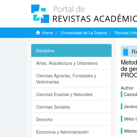
Home
Universidad de La Serena
Revista Univ
Re
Discipline
Metod
Artes, Arquitectura y Urbanismo
de g
PROC
Ciencias Agrarias, Forestales y
Veterinarias
Author
Ciencias Exactas y Naturales
Caiced
Jiméne
Ciencias Sociales
Vélez 
Derecho
Wilche
Economía y Administración