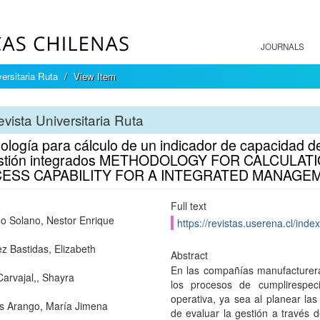
JOURNALS
ersitaria Ruta
View Item
vista Universitaria Ruta
ología para cálculo de un indicador de capacidad d
estión integrados METHODOLOGY FOR CALCULAT
ESS CAPABILITY FOR A INTEGRATED MANAGE
Full text
o Solano, Nestor Enrique
https://revistas.userena.cl/inde
z Bastidas, Elizabeth
Abstract
En las compañías manufacturera
Carvajal,, Shayra
los procesos de cumplirespeci
operativa, ya sea al planear l
s Arango, María Jimena
de evaluar la gestión a través 