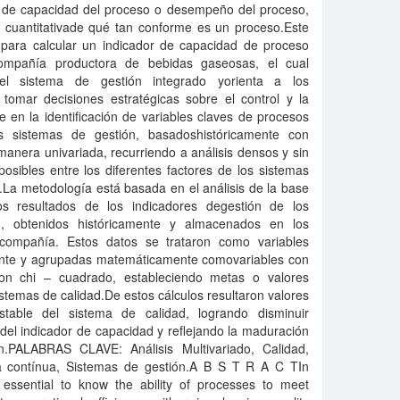
o de capacidad del proceso o desempeño del proceso,
 cuantitativade qué tan conforme es un proceso.Este
a para calcular un indicador de capacidad de proceso
compañía productora de bebidas gaseosas, el cual
l sistema de gestión integrado yorienta a los
tomar decisiones estratégicas sobre el control y la
 en la identificación de variables claves de procesos
es sistemas de gestión, basadoshistóricamente con
manera univariada, recurriendo a análisis densos y sin
osibles entre los diferentes factores de los sistemas
.La metodología está basada en el análisis de la base
os resultados de los indicadores degestión de los
ad, obtenidos históricamente y almacenados en los
acompañía. Estos datos se trataron como variables
mente y agrupadas matemáticamente comovariables con
con chi – cuadrado, estableciendo metas o valores
stemas de calidad.De estos cálculos resultaron valores
stable del sistema de calidad, logrando disminuir
o del indicador de capacidad y reflejando la maduración
ón.PALABRAS CLAVE: Análisis Multivariado, Calidad,
a contínua, Sistemas de gestión.A B S T R A C TIn
 essential to know the ability of processes to meet