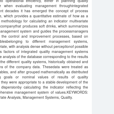
to operational efficiency, either in planning quality
or when evaluating management throughintegrated
nt decades it has emerged the concept of process
e, which provides a quantitative estimate of how as a
 methodology for calculating an indicator multivariate
 a companythat produces soft drinks, which summarizes
 management system and guides the processmanagers
n the control and improvement processes, based on
ablesbelonging to different management systems,
ariate, with analysis dense without perceptionof possible
us factors of integrated quality management systems
 analysis of the database corresponding to the results
he different quality systems, historically obtained and
ems of the company data. Thesedata were treated as
ables, and after grouped mathematically as distributed
ng goals or nominal values of results of quality
 they were appropriate to a stable development of the
dispersionby calculating the indicator reflecting the
rehensive management system of values.KEYWORDS:
riate Analysis, Management Systems, Quality.