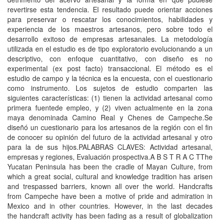
revertirse esta tendencia. El resultado puede orientar acciones
para preservar o rescatar los conocimientos, habilidades y
experiencia de los maestros artesanos, pero sobre todo el
desarrollo exitoso de empresas artesanales. La metodología
utilizada en el estudio es de tipo exploratorio evolucionando a un
descriptivo, con enfoque cuantitativo, con diseño es no
experimental (ex post facto) transaccional. El método es el
estudio de campo y la técnica es la encuesta, con el cuestionario
como instrumento. Los sujetos de estudio comparten las
siguientes características: (1) tienen la actividad artesanal como
primera fuentede empleo, y (2) viven actualmente en la zona
maya denominada Camino Real y Chenes de Campeche.Se
diseñó un cuestionario para los artesanos de la región con el fin
de conocer su opinión del futuro de la actividad artesanal y otro
para la de sus hijos.PALABRAS CLAVES: Actividad artesanal,
empresas y regiones, Evaluación prospectiva.A B S T R A C TThe
Yucatan Peninsula has been the cradle of Mayan Culture, from
which a great social, cultural and knowledge tradition has arisen
and trespassed barriers, known all over the world. Handcrafts
from Campeche have been a motive of pride and admiration in
Mexico and in other countries. However, in the last decades
the handcraft activity has been fading as a result of globalization