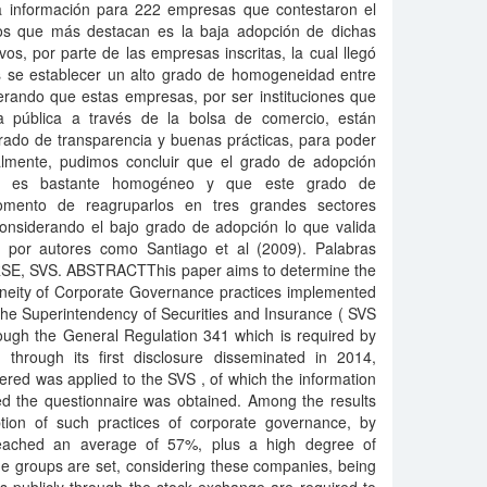
a información para 222 empresas que contestaron el
ados que más destacan es la baja adopción de dichas
vos, por parte de las empresas inscritas, la cual llegó
se establecer un alto grado de homogeneidad entre
erando que estas empresas, por ser instituciones que
a pública a través de la bolsa de comercio, están
rado de transparencia y buenas prácticas, para poder
inalmente, pudimos concluir que el grado de adopción
os es bastante homogéneo y que este grado de
ento de reagruparlos en tres grandes sectores
onsiderando el bajo grado de adopción lo que valida
as por autores como Santiago et al (2009). Palabras
 RSE, SVS. ABSTRACTThis paper aims to determine the
eity of Corporate Governance practices implemented
 the Superintendency of Securities and Insurance ( SVS
rough the General Regulation 341 which is required by
through its first disclosure disseminated in 2014,
ered was applied to the SVS , of which the information
d the questionnaire was obtained. Among the results
tion of such practices of corporate governance, by
reached an average of 57%, plus a high degree of
e groups are set, considering these companies, being