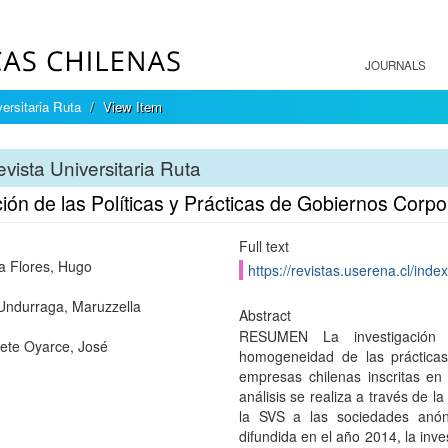
JOURNALS
ersitaria Ruta
View Item
vista Universitaria Ruta
ión de las Políticas y Prácticas de Gobiernos Corp
Full text
 Flores, Hugo
https://revistas.userena.cl/inde
Undurraga, Maruzzella
Abstract
RESUMEN La investigación 
ete Oyarce, José
homogeneidad de las práctica
empresas chilenas inscritas en
análisis se realiza a través de 
la SVS a las sociedades anón
difundida en el año 2014, la inve