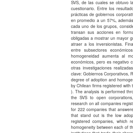
SVS, de las cuales se obtuvo l
cuestionario. Entre los result
prácticas de gobiernos corporati
en promedio a un 57%, además 
cada uno de los grupos, consid
transan sus acciones en form
obligadas a mostrar un mayor g
atraer a los inversionistas. F
entre subsectores económic
homogeneidad aumenta al mom
económicos, pero es negativo c
otras investigaciones realizad
clave: Gobiernos Corporativos,
degree of adoption and homogen
by Chilean firms registered with
). The analysis is performed th
the SVS to open corporations, 
research on all companies regist
for 222 companies that answere
that stand out is the low adop
registered companies, which 
homogeneity between each of th