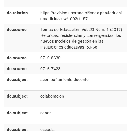
E
dc.relation
https://revistas.userena.cl/index.php/teduaci
on/article/view/1002/1157
dc.source
Temas de Educación; Vol. 23 Núm. 1 (2017):
e
Retóricas, resistencias y convergencias: los
E
nuevos modelos de gestión en las
instituciones educativas; 59-68
dc.source
0719-8639
dc.source
0716-7423
dc.subject
acompañamiento docente
e
E
dc.subject
colaboración
e
E
dc.subject
saber
e
E
dc.subject
escuela
e