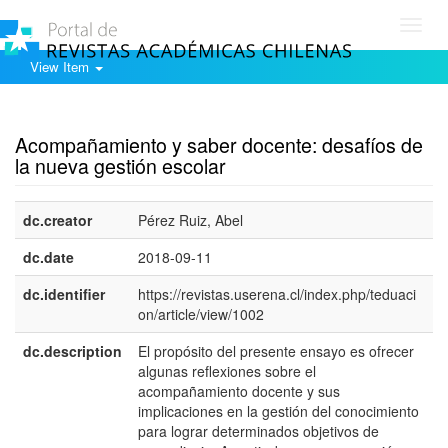
Toggl
navig
View Item
Show simple item record
Acompañamiento y saber docente: desafíos de
la nueva gestión escolar
dc.creator
Pérez Ruiz, Abel
dc.date
2018-09-11
dc.identifier
https://revistas.userena.cl/index.php/teduaci
on/article/view/1002
dc.description
El propósito del presente ensayo es ofrecer
e
algunas reflexiones sobre el
E
acompañamiento docente y sus
implicaciones en la gestión del conocimiento
para lograr determinados objetivos de