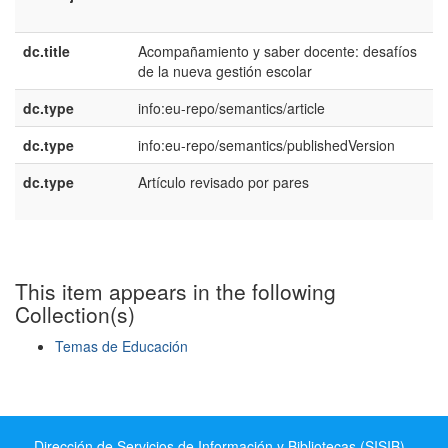
E
dc.title
Acompañamiento y saber docente: desafíos
e
de la nueva gestión escolar
E
dc.type
info:eu-repo/semantics/article
dc.type
info:eu-repo/semantics/publishedVersion
dc.type
Artículo revisado por pares
e
E
This item appears in the following
Collection(s)
Temas de Educación
Show simple item record
Dirección de Servicios de Información y Bibliotecas (SISIB) -