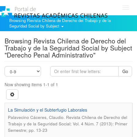
Toggl
navig
Browsing Revista Chilena de Derecho del Trabajo y de la
Seguridad Social by Subject
Browsing Revista Chilena de Derecho del
Trabajo y de la Seguridad Social by Subject
"Derecho Penal Administrativo"
Go
Now showing items 1-1 of 1
La Simulación y el Subterfugio Laborales
.
Palavecino Cáceres, Claudio
Revista Chilena de Derecho del
Trabajo y de la Seguridad Social; Vol. 4 Núm. 7 (2013): Primer
Semestre; pp. 13-23