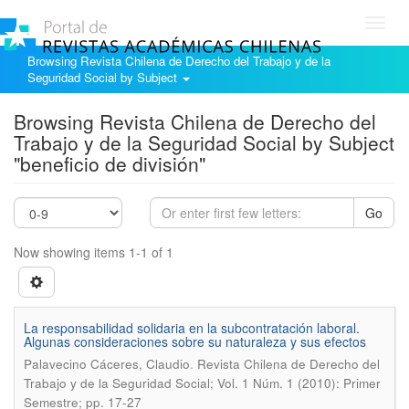
Toggl
navig
Browsing Revista Chilena de Derecho del Trabajo y de la
Seguridad Social by Subject
Browsing Revista Chilena de Derecho del
Trabajo y de la Seguridad Social by Subject
"beneficio de división"
Go
Now showing items 1-1 of 1
La responsabilidad solidaria en la subcontratación laboral.
Algunas consideraciones sobre su naturaleza y sus efectos
.
Palavecino Cáceres, Claudio
Revista Chilena de Derecho del
Trabajo y de la Seguridad Social; Vol. 1 Núm. 1 (2010): Primer
Semestre; pp. 17-27