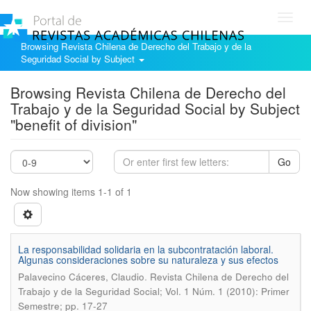
Toggl
navig
Browsing Revista Chilena de Derecho del Trabajo y de la
Seguridad Social by Subject
Browsing Revista Chilena de Derecho del
Trabajo y de la Seguridad Social by Subject
"benefit of division"
Go
Now showing items 1-1 of 1
La responsabilidad solidaria en la subcontratación laboral.
Algunas consideraciones sobre su naturaleza y sus efectos
.
Palavecino Cáceres, Claudio
Revista Chilena de Derecho del
Trabajo y de la Seguridad Social; Vol. 1 Núm. 1 (2010): Primer
Semestre; pp. 17-27