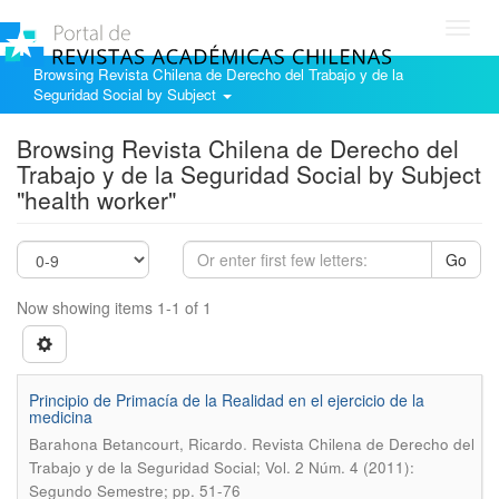
Toggl
navig
Browsing Revista Chilena de Derecho del Trabajo y de la
Seguridad Social by Subject
Browsing Revista Chilena de Derecho del
Trabajo y de la Seguridad Social by Subject
"health worker"
Go
Now showing items 1-1 of 1
Principio de Primacía de la Realidad en el ejercicio de la
medicina
.
Barahona Betancourt, Ricardo
Revista Chilena de Derecho del
Trabajo y de la Seguridad Social; Vol. 2 Núm. 4 (2011):
Segundo Semestre; pp. 51-76