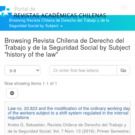
Toggl
navig
Browsing Revista Chilena de Derecho del Trabajo y de la
Seguridad Social by Subject
Browsing Revista Chilena de Derecho del
Trabajo y de la Seguridad Social by Subject
"history of the law"
Go
Now showing items 1-1 of 1
Law no. 20.823 and the modification of the ordinary working day
of the workers subject to a shift system regulated in the internal
regulations
.
Krebs G, Sebastián
Revista Chilena de Derecho del Trabajo y
de la Seguridad Social; Vol. 7 Núm. 13 (2016): Primer Semestre;