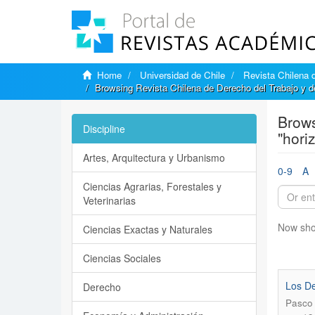
Home
Universidad de Chile
Revista Chilena d
Browsing Revista Chilena de Derecho del Trabajo y d
Brows
Discipline
"horiz
Artes, Arquitectura y Urbanismo
0-9
A
Ciencias Agrarias, Forestales y
Veterinarias
Now sho
Ciencias Exactas y Naturales
Ciencias Sociales
Los De
Derecho
Pasco 