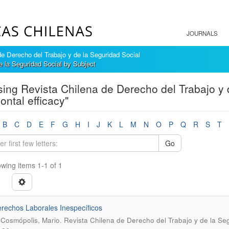
JOURNALS
e Derecho del Trabajo y de la Seguridad Social
e la Seguridad Social by Subject
ing Revista Chilena de Derecho del Trabajo y 
ontal efficacy"
B
C
D
E
F
G
H
I
J
K
L
M
N
O
P
Q
R
S
T
Go
wing items 1-1 of 1
rechos Laborales Inespecíficos
.
Cosmópolis, Mario
Revista Chilena de Derecho del Trabajo y de la Seg