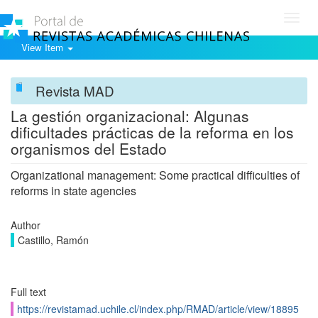
Toggl
navig
View Item
Revista MAD
La gestión organizacional: Algunas
dificultades prácticas de la reforma en los
organismos del Estado
Organizational management: Some practical difficulties of
reforms in state agencies
Author
Castillo, Ramón
Full text
https://revistamad.uchile.cl/index.php/RMAD/article/view/18895