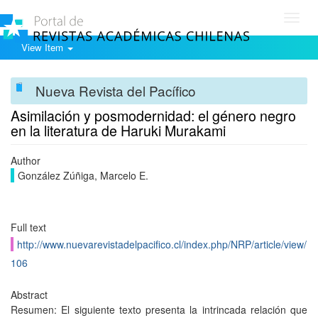
Toggl
navig
View Item
Nueva Revista del Pacífico
Asimilación y posmodernidad: el género negro
en la literatura de Haruki Murakami
Author
González Zúñiga, Marcelo E.
Full text
http://www.nuevarevistadelpacifico.cl/index.php/NRP/article/view/
106
Abstract
Resumen: El siguiente texto presenta la intrincada relación que