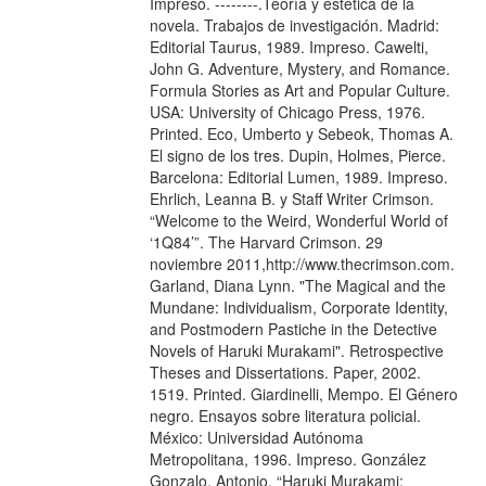
Impreso. --------.Teoría y estética de la
novela. Trabajos de investigación. Madrid:
Editorial Taurus, 1989. Impreso. Cawelti,
John G. Adventure, Mystery, and Romance.
Formula Stories as Art and Popular Culture.
USA: University of Chicago Press, 1976.
Printed. Eco, Umberto y Sebeok, Thomas A.
El signo de los tres. Dupin, Holmes, Pierce.
Barcelona: Editorial Lumen, 1989. Impreso.
Ehrlich, Leanna B. y Staff Writer Crimson.
“Welcome to the Weird, Wonderful World of
‘1Q84’”. The Harvard Crimson. 29
noviembre 2011,http://www.thecrimson.com.
Garland, Diana Lynn. "The Magical and the
Mundane: Individualism, Corporate Identity,
and Postmodern Pastiche in the Detective
Novels of Haruki Murakami". Retrospective
Theses and Dissertations. Paper, 2002.
1519. Printed. Giardinelli, Mempo. El Género
negro. Ensayos sobre literatura policial.
México: Universidad Autónoma
Metropolitana, 1996. Impreso. González
Gonzalo, Antonio. “Haruki Murakami: