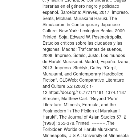
literarias en el género negro y policiaco
español. Barcelona: Alrevés, 2017. Impreso.
Seats, Michael. Murakami Haruki. The
Simulacrum in Contemporary Japanese
Culture. New York: Lexington Books, 2009.
Printed. Soja, Edward W. Postmetrópolis.
Estudios críticos sobre las ciudades y las
regiones. Madrid: Traficantes de sueños,
2008. Impreso. Sotelo, Justo. Los mundos
de Haruki Murakami. Madrid, España: Izana,
2013. Impreso. Steblyk, Cathy. “Corpi,
Murakami, and Contemporary Hardboiled
Fiction”. CLCWeb: Comparative Literature
and Culture 5.2 (2003): 1-
12.https://doi.org/10.7771/1481-4374.1187
Strecher, Matthew Carl. “Beyond ‘Pure’
Literature: Mimesis, Formula, and the
Postmodern in The Fiction of Murakami
Haruki”. The Journal of Asian Studies 57. 2
(1998): 355-378.Printed. ---------.The
Forbidden Worlds of Haruki Murakami.
Minneapolis, U.S.A.: University of Minnesota