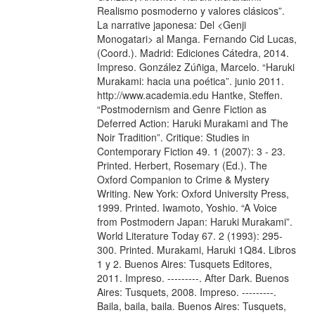
Realismo posmoderno y valores clásicos”.
La narrative japonesa: Del <Genji
Monogatari> al Manga. Fernando Cid Lucas,
(Coord.). Madrid: Ediciones Cátedra, 2014.
Impreso. González Zúñiga, Marcelo. “Haruki
Murakami: hacia una poética”. junio 2011.
http://www.academia.edu Hantke, Steffen.
“Postmodernism and Genre Fiction as
Deferred Action: Haruki Murakami and The
Noir Tradition”. Critique: Studies in
Contemporary Fiction 49. 1 (2007): 3 - 23.
Printed. Herbert, Rosemary (Ed.). The
Oxford Companion to Crime & Mystery
Writing. New York: Oxford University Press,
1999. Printed. Iwamoto, Yoshio. “A Voice
from Postmodern Japan: Haruki Murakami”.
World Literature Today 67. 2 (1993): 295-
300. Printed. Murakami, Haruki 1Q84. Libros
1 y 2. Buenos Aires: Tusquets Editores,
2011. Impreso. ---------. After Dark. Buenos
Aires: Tusquets, 2008. Impreso. ---------.
Baila, baila, baila. Buenos Aires: Tusquets,