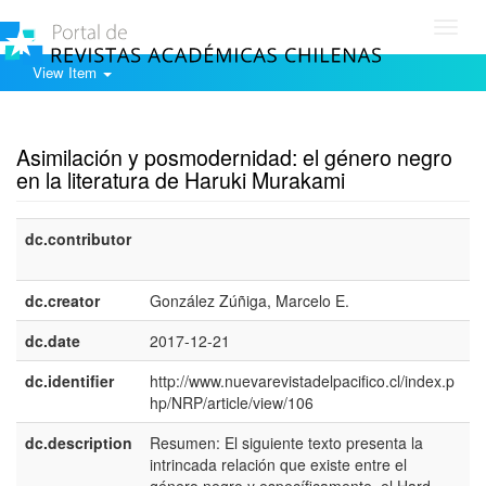
Toggl
navig
View Item
Show simple item record
Asimilación y posmodernidad: el género negro
en la literatura de Haruki Murakami
dc.contributor
e
E
dc.creator
González Zúñiga, Marcelo E.
dc.date
2017-12-21
dc.identifier
http://www.nuevarevistadelpacifico.cl/index.p
hp/NRP/article/view/106
dc.description
Resumen: El siguiente texto presenta la
e
intrincada relación que existe entre el
E