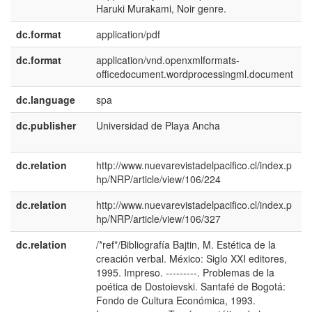
Haruki Murakami, Noir genre.
dc.format
application/pdf
dc.format
application/vnd.openxmlformats-
officedocument.wordprocessingml.document
dc.language
spa
dc.publisher
Universidad de Playa Ancha
e
E
dc.relation
http://www.nuevarevistadelpacifico.cl/index.p
hp/NRP/article/view/106/224
dc.relation
http://www.nuevarevistadelpacifico.cl/index.p
hp/NRP/article/view/106/327
dc.relation
/*ref*/Bibliografía Bajtin, M. Estética de la
creación verbal. México: Siglo XXI editores,
1995. Impreso. ---------. Problemas de la
poética de Dostoievski. Santafé de Bogotá:
Fondo de Cultura Económica, 1993.