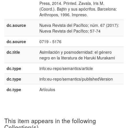
Press, 2014. Printed. Zavala, Iris M.
(Coord.). Bajtin y sus apócrifos. Barcelona:
Anthropos, 1996. Impreso.
dc.source
Nueva Revista del Pacífico; núm. 67 (2017):
e
Nueva Revista del Pacífico; 57-74
E
dc.source
0719 - 5176
dc.title
Asimilación y posmodernidad: el género
e
negro en la literatura de Haruki Murakami
E
dc.type
info:eu-repo/semantics/article
dc.type
info:eu-repo/semantics/publishedVersion
dc.type
Artículos
e
E
This item appears in the following
Collection(s)