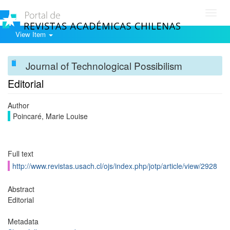
Toggl
navig
View Item
Journal of Technological Possibilism
Editorial
Author
Poincaré, Marie Louise
Full text
http://www.revistas.usach.cl/ojs/index.php/jotp/article/view/2928
Abstract
Editorial
Metadata