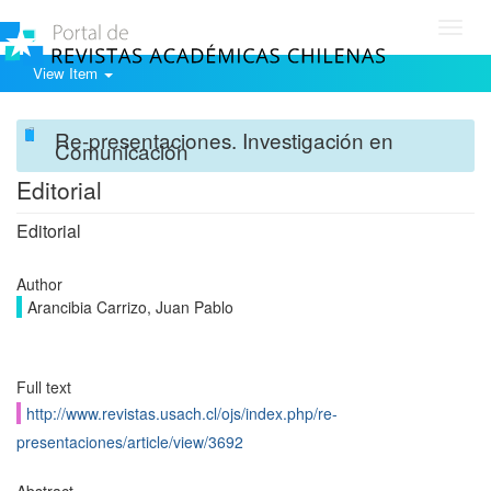
Toggl
navig
View Item
Re-presentaciones. Investigación en
Comunicación
Editorial
Editorial
Author
Arancibia Carrizo, Juan Pablo
Full text
http://www.revistas.usach.cl/ojs/index.php/re-
presentaciones/article/view/3692