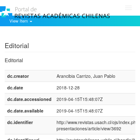
Toggl
navig
View Item
Show simple item record
Editorial
Editorial
dc.creator
Arancibia Carrizo, Juan Pablo
dc.date
2018-12-28
dc.date.accessioned
2019-04-15T15:48:07Z
dc.date.available
2019-04-15T15:48:07Z
dc.identifier
http://www.revistas.usach.cl/ojs/index.php/
presentaciones/article/view/3692