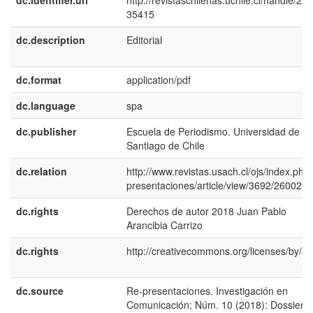
dc.identifier.uri
http://revistaschilenas.uchile.cl/handle/225
35415
dc.description
Editorial
dc.format
application/pdf
dc.language
spa
dc.publisher
Escuela de Periodismo. Universidad de
Santiago de Chile
dc.relation
http://www.revistas.usach.cl/ojs/index.php/
presentaciones/article/view/3692/260029
dc.rights
Derechos de autor 2018 Juan Pablo
Arancibia Carrizo
dc.rights
http://creativecommons.org/licenses/by/4.
dc.source
Re-presentaciones. Investigación en
Comunicación; Núm. 10 (2018): Dossier: