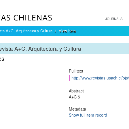
JOURNALS
sta A+C. Arquitectura y Cultura
View Item
vista A+C. Arquitectura y Cultura
es
Full text
http://www.revistas.usach.cl/oj
Abstract
A+C 5
Metadata
Show full item record