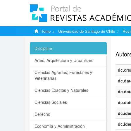
Home
Universidad de Santiago de Chile
Revi
Show si
Discipline
Autor
Artes, Arquitectura y Urbanismo
dc.cre
Ciencias Agrarias, Forestales y
Veterinarias
dc.dat
Ciencias Exactas y Naturales
dc.dat
Ciencias Sociales
dc.dat
dc.iden
Derecho
dc.iden
Economía y Administración