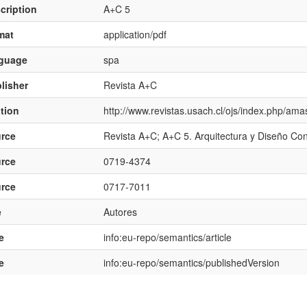
cription
A+C 5
mat
application/pdf
nguage
spa
lisher
Revista A+C
ation
http://www.revistas.usach.cl/ojs/index.php/ama
rce
Revista A+C; A+C 5. Arquitectura y Diseño C
rce
0719-4374
rce
0717-7011
e
Autores
e
info:eu-repo/semantics/article
e
info:eu-repo/semantics/publishedVersion