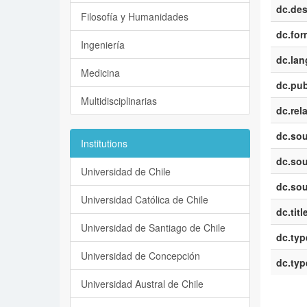
dc.des
Filosofía y Humanidades
dc.for
Ingeniería
dc.la
Medicina
dc.pub
Multidisciplinarias
dc.rel
dc.sou
Institutions
dc.sou
Universidad de Chile
dc.sou
Universidad Católica de Chile
dc.titl
Universidad de Santiago de Chile
dc.typ
Universidad de Concepción
dc.typ
Universidad Austral de Chile