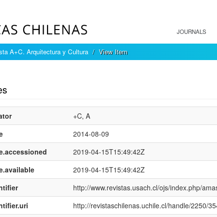
JOURNALS
sta A+C. Arquitectura y Cultura
View Item
mple item record
es
ator
+C, A
e
2014-08-09
e.accessioned
2019-04-15T15:49:42Z
e.available
2019-04-15T15:49:42Z
tifier
http://www.revistas.usach.cl/ojs/index.php/ama
tifier.uri
http://revistaschilenas.uchile.cl/handle/2250/3