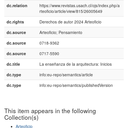
dc.relation
https://www.revistas.usach.cl/ojs/index.php/a
rteoficio/article/view/815/26005649
dc.rights
Derechos de autor 2024 Arteoficio
e
dc.source
Arteoficio; Pensamiento
e
dc.source
0718-9362
dc.source
0717-5590
dc.title
La enseñanza de la arquitectura: Inicios
e
dc.type
info:eu-repo/semantics/article
dc.type
info:eu-repo/semantics/publishedVersion
This item appears in the following
Collection(s)
Arteoficio