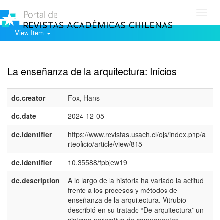
Toggl
navig
View Item
Show simple item record
La enseñanza de la arquitectura: Inicios
dc.creator
Fox, Hans
e
dc.date
2024-12-05
dc.identifier
https://www.revistas.usach.cl/ojs/index.php/a
rteoficio/article/view/815
dc.identifier
10.35588/fpbjew19
dc.description
A lo largo de la historia ha variado la actitud
e
frente a los procesos y métodos de
enseñanza de la arquitectura. Vitrubio
describió en su tratado “De arquitectura” un
sistema normativo de componentes