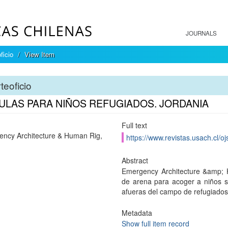
JOURNALS
ficio
View Item
teoficio
AULAS PARA NIÑOS REFUGIADOS. JORDANIA
Full text
ncy Architecture & Human Rig,
https://www.revistas.usach.cl/oj
Abstract
Emergency Architecture &amp; 
de arena para acoger a niños sir
afueras del campo de refugiados d
Metadata
Show full item record