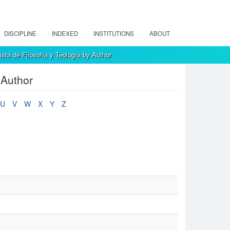
DISCIPLINE
INDEXED
INSTITUTIONS
ABOUT
sta de Filosofía y Teología by Author
 Author
U
V
W
X
Y
Z