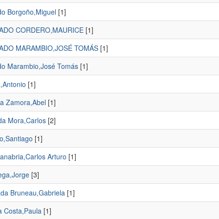
do Borgoño,Miguel
[1]
ADO CORDERO,MAURICE
[1]
ADO MARAMBIO,JOSÉ TOMÁS
[1]
do Marambio,José Tomás
[1]
,Antonio
[1]
a Zamora,Abel
[1]
da Mora,Carlos
[2]
lo,Santiago
[1]
anabria,Carlos Arturo
[1]
ega,Jorge
[3]
ada Bruneau,Gabriela
[1]
a Costa,Paula
[1]