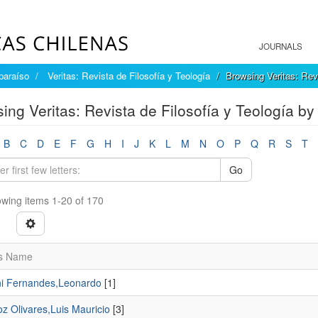
JOURNALS
paraíso
Veritas: Revista de Filosofía y Teología
Browsing Veritas: Revi
ing Veritas: Revista de Filosofía y Teología by
B
C
D
E
F
G
H
I
J
K
L
M
N
O
P
Q
R
S
T
Go
wing items 1-20 of 170
s Name
ni Fernandes,Leonardo
[1]
z Olivares,Luis Mauricio
[3]