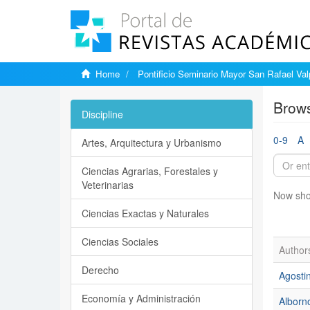
Home
Pontificio Seminario Mayor San Rafael Val
Brows
Discipline
0-9
A
Artes, Arquitectura y Urbanismo
Ciencias Agrarias, Forestales y
Veterinarias
Now sho
Ciencias Exactas y Naturales
Ciencias Sociales
Author
Derecho
Agosti
Economía y Administración
Alborno