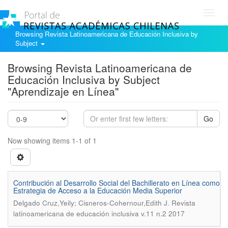
Toggl
navig
Browsing Revista Latinoamericana de Educación Inclusiva by
Subject
Browsing Revista Latinoamericana de
Educación Inclusiva by Subject
"Aprendizaje en Línea"
Go
Now showing items 1-1 of 1
Contribución al Desarrollo Social del Bachillerato en Línea como
Estrategia de Acceso a la Educación Media Superior
.
Delgado Cruz,Yeily; Cisneros-Cohernour,Edith J
Revista
latinoamericana de educación inclusiva v.11 n.2 2017