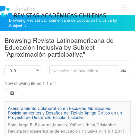
Toggl
navig
Browsing Revista Latinoamericana de Educación Inclusiva by
Subject
Browsing Revista Latinoamericana de
Educación Inclusiva by Subject
"Aproximación participativa"
Go
Now showing items 1-1 of 1
Asesoramiento Colaborativo en Escuelas Municipales:
Posicionamientos y Desafíos del Rol de Amigo Crítico en un
Proyecto de Desarrollo Escolar Inclusivo
.
Soto,Jorge E; Figueroa,Ignacio; Yáñez-Urbina,Cristopher
Revista latinoamericana de educación inclusiva v.11 n.1 2017