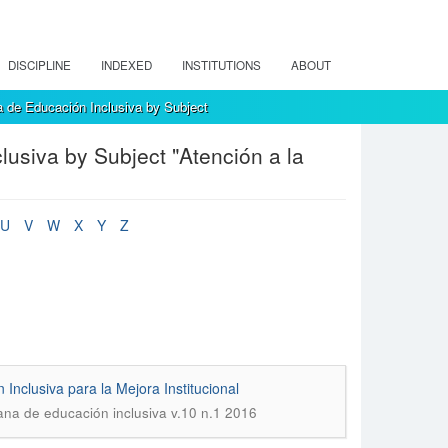
DISCIPLINE
INDEXED
INSTITUTIONS
ABOUT
 de Educación Inclusiva by Subject
usiva by Subject "Atención a la
U
V
W
X
Y
Z
nclusiva para la Mejora Institucional
ana de educación inclusiva v.10 n.1 2016