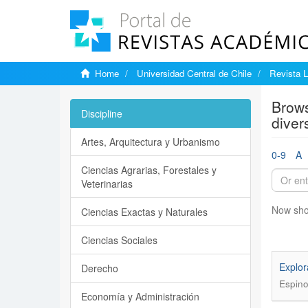
Home
Universidad Central de Chile
Revista L
Brows
Discipline
diver
Artes, Arquitectura y Urbanismo
0-9
A
Ciencias Agrarias, Forestales y
Veterinarias
Now sho
Ciencias Exactas y Naturales
Ciencias Sociales
Explor
Derecho
Espino
Economía y Administración