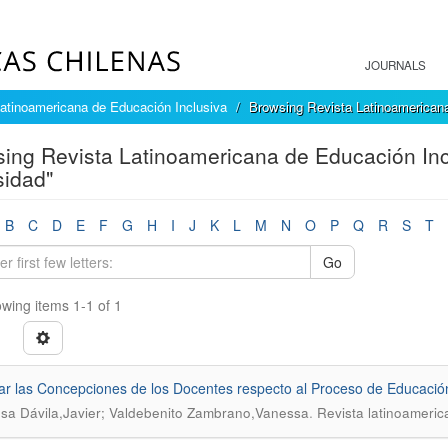
JOURNALS
atinoamericana de Educación Inclusiva
Browsing Revista Latinoamericana
ing Revista Latinoamericana de Educación Incl
sidad"
B
C
D
E
F
G
H
I
J
K
L
M
N
O
P
Q
R
S
T
Go
wing items 1-1 of 1
ar las Concepciones de los Docentes respecto al Proceso de Educación I
.
sa Dávila,Javier; Valdebenito Zambrano,Vanessa
Revista latinoameric