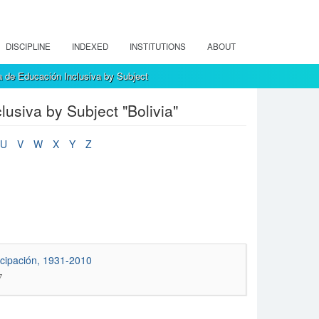
DISCIPLINE
INDEXED
INSTITUTIONS
ABOUT
 de Educación Inclusiva by Subject
usiva by Subject "Bolivia"
U
V
W
X
Y
Z
icipación, 1931-2010
7