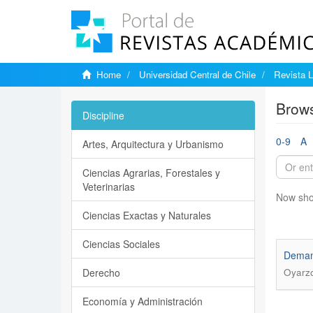
Home
Universidad Central de Chile
Revista L
Brows
Discipline
0-9
A
Artes, Arquitectura y Urbanismo
Ciencias Agrarias, Forestales y
Veterinarias
Now sho
Ciencias Exactas y Naturales
Ciencias Sociales
Demand
Derecho
Oyarzo
Economía y Administración