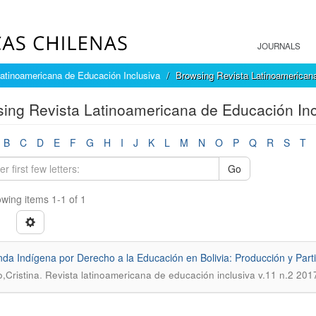
JOURNALS
atinoamericana de Educación Inclusiva
Browsing Revista Latinoamericana
ing Revista Latinoamericana de Educación Incl
B
C
D
E
F
G
H
I
J
K
L
M
N
O
P
Q
R
S
T
Go
wing items 1-1 of 1
a Indígena por Derecho a la Educación en Bolivia: Producción y Part
.
,Cristina
Revista latinoamericana de educación inclusiva v.11 n.2 201