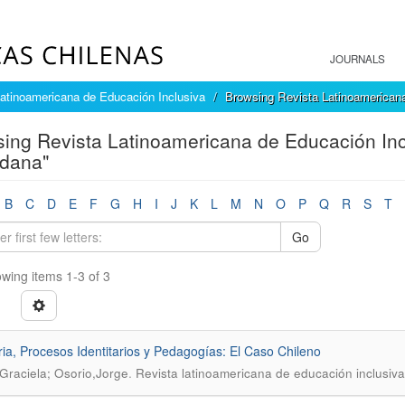
JOURNALS
atinoamericana de Educación Inclusiva
Browsing Revista Latinoamericana
ing Revista Latinoamericana de Educación Inc
dana"
B
C
D
E
F
G
H
I
J
K
L
M
N
O
P
Q
R
S
T
Go
wing items 1-3 of 3
a, Procesos Identitarios y Pedagogías: El Caso Chileno
.
Graciela; Osorio,Jorge
Revista latinoamericana de educación inclusiva