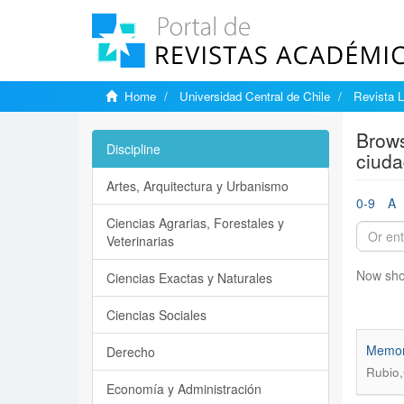
Home
Universidad Central de Chile
Revista L
Brows
Discipline
ciuda
Artes, Arquitectura y Urbanismo
0-9
A
Ciencias Agrarias, Forestales y
Veterinarias
Now sho
Ciencias Exactas y Naturales
Ciencias Sociales
Memori
Derecho
Rubio,
Economía y Administración