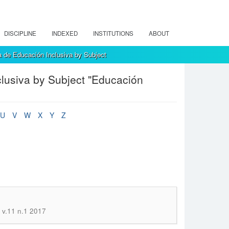
DISCIPLINE
INDEXED
INSTITUTIONS
ABOUT
 de Educación Inclusiva by Subject
lusiva by Subject "Educación
U
V
W
X
Y
Z
 v.11 n.1 2017