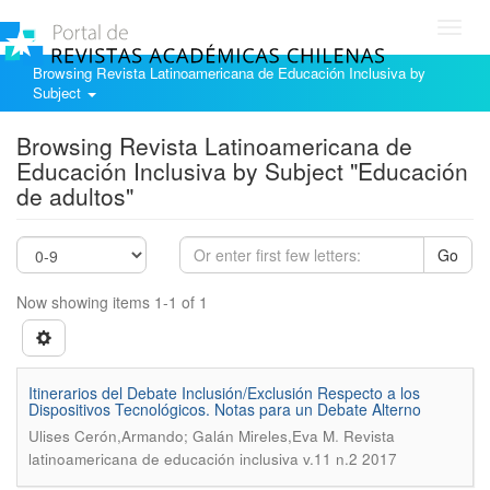
Toggl
navig
Browsing Revista Latinoamericana de Educación Inclusiva by
Subject
Browsing Revista Latinoamericana de
Educación Inclusiva by Subject "Educación
de adultos"
Go
Now showing items 1-1 of 1
Itinerarios del Debate Inclusión/Exclusión Respecto a los
Dispositivos Tecnológicos. Notas para un Debate Alterno
.
Ulises Cerón,Armando; Galán Mireles,Eva M
Revista
latinoamericana de educación inclusiva v.11 n.2 2017