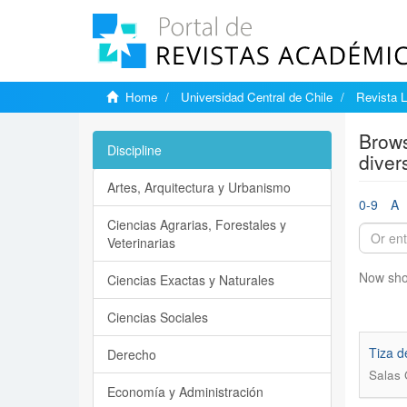
Home
Universidad Central de Chile
Revista L
Brows
Discipline
diver
Artes, Arquitectura y Urbanismo
0-9
A
Ciencias Agrarias, Forestales y
Veterinarias
Now sho
Ciencias Exactas y Naturales
Ciencias Sociales
Tiza d
Derecho
Salas 
Economía y Administración