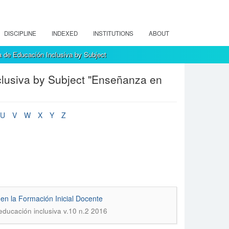
DISCIPLINE
INDEXED
INSTITUTIONS
ABOUT
 de Educación Inclusiva by Subject
lusiva by Subject "Enseñanza en
U
V
W
X
Y
Z
 en la Formación Inicial Docente
educación inclusiva v.10 n.2 2016