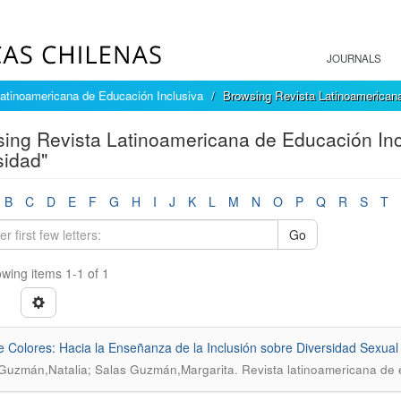
JOURNALS
atinoamericana de Educación Inclusiva
Browsing Revista Latinoamericana
ing Revista Latinoamericana de Educación Inc
sidad"
B
C
D
E
F
G
H
I
J
K
L
M
N
O
P
Q
R
S
T
Go
wing items 1-1 of 1
e Colores: Hacia la Enseñanza de la Inclusión sobre Diversidad Sexual
.
Guzmán,Natalia; Salas Guzmán,Margarita
Revista latinoamericana de 