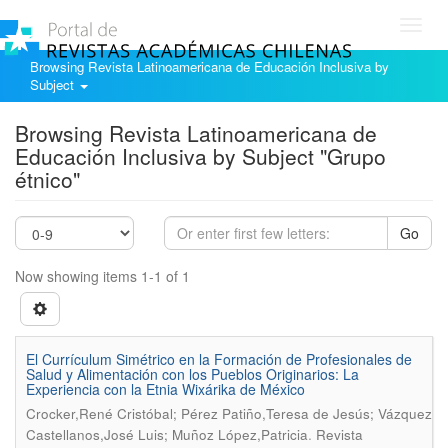
Toggl
navig
Browsing Revista Latinoamericana de Educación Inclusiva by
Subject
Browsing Revista Latinoamericana de
Educación Inclusiva by Subject "Grupo
étnico"
Go
Now showing items 1-1 of 1
El Currículum Simétrico en la Formación de Profesionales de
Salud y Alimentación con los Pueblos Originarios: La
Experiencia con la Etnia Wixárika de México
Crocker,René Cristóbal; Pérez Patiño,Teresa de Jesús; Vázquez
.
Castellanos,José Luis; Muñoz López,Patricia
Revista