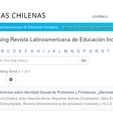
JOURNALS
atinoamericana de Educación Inclusiva
Browsing Revista Latinoamericana
ing Revista Latinoamericana de Educación Incl
B
C
D
E
F
G
H
I
J
K
L
M
N
O
P
Q
R
S
T
Go
wing items 1-1 of 1
mientos sobre Identidad Sexual de Profesores y Profesoras: ¿Barreras 
na,Cristina Julio; Kaeufer,Anna; Riquelme Salinas,Christopher; Silva 
.
 Estay,Natalie
Revista latinoamericana de educación inclusiva v.10 n.2