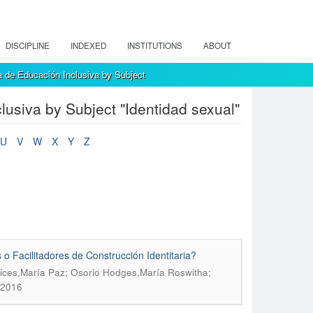
DISCIPLINE
INDEXED
INSTITUTIONS
ABOUT
 de Educación Inclusiva by Subject
usiva by Subject "Identidad sexual"
U
V
W
X
Y
Z
o Facilitadores de Construcción Identitaria?
Erices,María Paz; Osorio Hodges,María Roswitha;
 2016