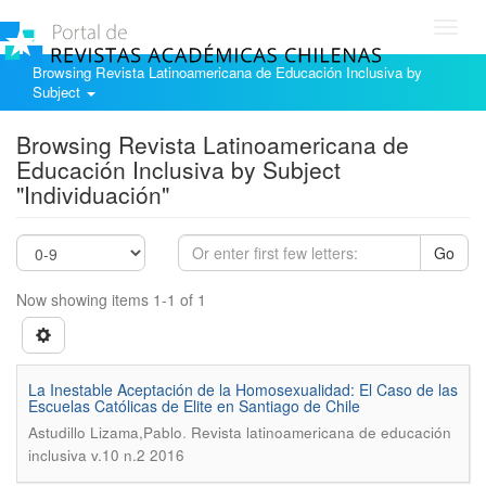
Toggl
navig
Browsing Revista Latinoamericana de Educación Inclusiva by
Subject
Browsing Revista Latinoamericana de
Educación Inclusiva by Subject
"Individuación"
Go
Now showing items 1-1 of 1
La Inestable Aceptación de la Homosexualidad: El Caso de las
Escuelas Católicas de Elite en Santiago de Chile
.
Astudillo Lizama,Pablo
Revista latinoamericana de educación
inclusiva v.10 n.2 2016