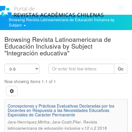
Toggl
navig
Browsing Revista Latinoamericana de Educación Inclusiva by
Subject
Browsing Revista Latinoamericana de
Educación Inclusiva by Subject
"Integración educativa"
Go
Now showing items 1-1 of 1
Concepciones y Prácticas Evaluativas Declaradas por los
Docentes en Respuesta a las Necesidades Educativas
Especiales de Carácter Permanente
.
Jara-Henríquez,Mirtha; Jara-Coatt,Pilar
Revista
latinoamericana de educación inclusiva v.12 n.2 2018