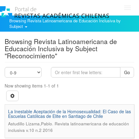
Toggl
navig
Browsing Revista Latinoamericana de Educación Inclusiva by
Subject
Browsing Revista Latinoamericana de
Educación Inclusiva by Subject
"Reconocimiento"
Go
Now showing items 1-1 of 1
La Inestable Aceptación de la Homosexualidad: El Caso de las
Escuelas Católicas de Elite en Santiago de Chile
.
Astudillo Lizama,Pablo
Revista latinoamericana de educación
inclusiva v.10 n.2 2016