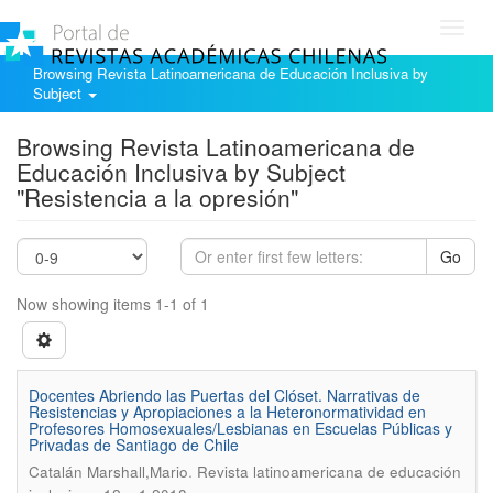
Toggl
navig
Browsing Revista Latinoamericana de Educación Inclusiva by
Subject
Browsing Revista Latinoamericana de
Educación Inclusiva by Subject
"Resistencia a la opresión"
Go
Now showing items 1-1 of 1
Docentes Abriendo las Puertas del Clóset. Narrativas de
Resistencias y Apropiaciones a la Heteronormatividad en
Profesores Homosexuales/Lesbianas en Escuelas Públicas y
Privadas de Santiago de Chile
.
Catalán Marshall,Mario
Revista latinoamericana de educación