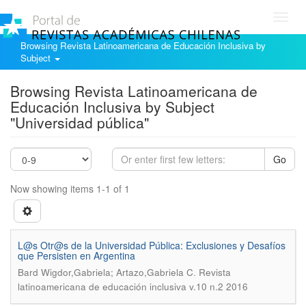
Toggl
navig
Browsing Revista Latinoamericana de Educación Inclusiva by
Subject
Browsing Revista Latinoamericana de
Educación Inclusiva by Subject
"Universidad pública"
Go
Now showing items 1-1 of 1
L@s Otr@s de la Universidad Pública: Exclusiones y Desafíos
que Persisten en Argentina
.
Bard Wigdor,Gabriela; Artazo,Gabriela C
Revista
latinoamericana de educación inclusiva v.10 n.2 2016