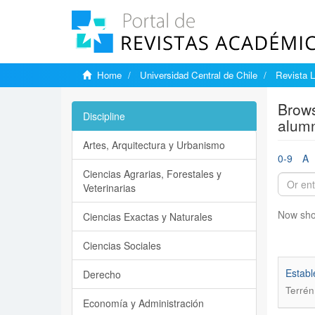
Home
Universidad Central de Chile
Revista L
Brows
Discipline
alum
Artes, Arquitectura y Urbanismo
0-9
A
Ciencias Agrarias, Forestales y
Veterinarias
Now sho
Ciencias Exactas y Naturales
Ciencias Sociales
Establ
Derecho
Terrén
Economía y Administración