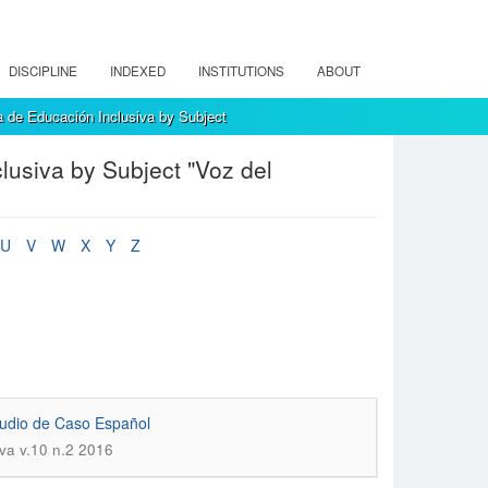
DISCIPLINE
INDEXED
INSTITUTIONS
ABOUT
 de Educación Inclusiva by Subject
usiva by Subject "Voz del
U
V
W
X
Y
Z
tudio de Caso Español
iva v.10 n.2 2016