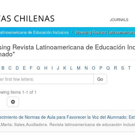
JOURNALS
atinoamericana de Educación Inclusiva
Browsing Revista Latinoamericana
ing Revista Latinoamericana de Educación Incl
nado"
B
C
D
E
F
G
H
I
J
K
L
M
N
O
P
Q
R
S
T
Go
wing items 1-1 of 1
ecimiento de Normas de Aula para Favorecer la Voz del Alumnado: Es
.
,Marta; Sales,Auxiliadora
Revista latinoamericana de educación inclus