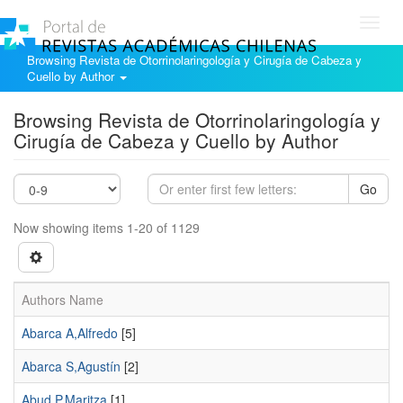
Toggl
navig
Browsing Revista de Otorrinolaringología y Cirugía de Cabeza y
Cuello by Author
Browsing Revista de Otorrinolaringología y
Cirugía de Cabeza y Cuello by Author
Go
Now showing items 1-20 of 1129
Authors Name
Abarca A,Alfredo
[5]
Abarca S,Agustín
[2]
Abud P,Maritza
[1]