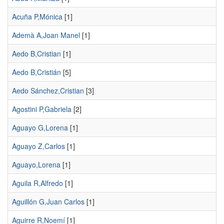
Acuña P,Mónica
[1]
Ademà A,Joan Manel
[1]
Aedo B,Cristian
[1]
Aedo B,Cristián
[5]
Aedo Sánchez,Cristian
[3]
Agostini P,Gabriela
[2]
Aguayo G,Lorena
[1]
Aguayo Z,Carlos
[1]
Aguayo,Lorena
[1]
Aguila R,Alfredo
[1]
Aguillón G,Juan Carlos
[1]
Aguirre R,Noemí
[1]