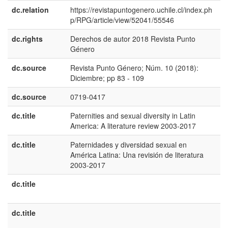
dc.relation
https://revistapuntogenero.uchile.cl/index.ph
p/RPG/article/view/52041/55546
dc.rights
Derechos de autor 2018 Revista Punto
e
Género
E
dc.source
Revista Punto Género; Núm. 10 (2018):
e
Diciembre; pp 83 - 109
E
dc.source
0719-0417
dc.title
Paternities and sexual diversity in Latin
e
America: A literature review 2003-2017
U
dc.title
Paternidades y diversidad sexual en
e
América Latina: Una revisión de literatura
E
2003-2017
dc.title
fr
C
dc.title
p
B