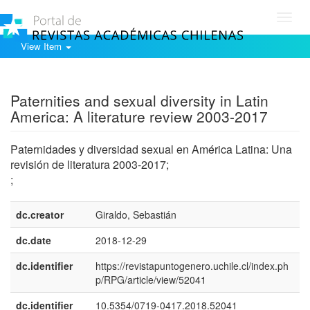
Toggl
navig
View Item
Show simple item record
Paternities and sexual diversity in Latin
America: A literature review 2003-2017
Paternidades y diversidad sexual en América Latina: Una
revisión de literatura 2003-2017;
;
dc.creator
Giraldo, Sebastián
dc.date
2018-12-29
dc.identifier
https://revistapuntogenero.uchile.cl/index.ph
p/RPG/article/view/52041
dc.identifier
10.5354/0719-0417.2018.52041