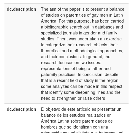
dc.description
The aim of the paper is to present a balance
e
of studies on paternities of gay men in Latin
U
America. For this purpose, has been carried
a bibliographic search out in databases and
specialized journals in gender and family
studies. Then, was undertaken an exercise
to categorize their research objects, their
theoretical and methodological approaches,
and their conclusions. In general, the
research focuses on two issues:
representations of being a father and
paternity practices. In conclusion, despite
that is a recent field of study in the region,
some analyzes can be made in this respect
that identify some deepening lines and the
need to strengthen or raise others
dc.description
El objetivo de este artículo es presentar un
e
balance de los estudios realizados en
E
América Latina sobre paternidades de
hombres que se identifican con una
orientación sexual distinta a la heterosexual.