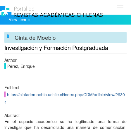
Toggl
navig
View Item
Cinta de Moebio
Investigación y Formación Postgraduada
Author
Pérez, Enrique
Full text
https://cintademoebio.uchile.cl/index.php/CDM/article/view/2630
4
Abstract
En el espacio académico se ha legitimado una forma de
investigar que ha desarrollado una manera de comunicación.