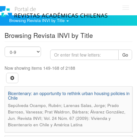
Toggl
navig
Browsing Revista INVI by Title
Browsing Revista INVI by Title
Go
Now showing items 149-168 of 2188
Bicentenary: an opportunity to rethink urban housing policies in
Chile
Sepúlveda Ocampo, Rubén; Larenas Salas, Jorge; Prado
Barroso, Vanessa; Prat Waldron, Bárbara; Álvarez González,
.
Jun
Revista INVI; Vol. 24 Núm. 67 (2009): Vivienda y
Bicentenario en Chile y América Latina