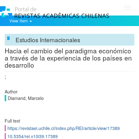
Toggl
navig
View Item
Estudios Internacionales
Hacia el cambio del paradigma económico
a través de la experiencia de los países en
desarrollo
;
Author
Diamand, Marcelo
Full text
https://revistaei.uchile.cl/index.php/REI/article/view/17389
10.5354/rei.v10i39.17389