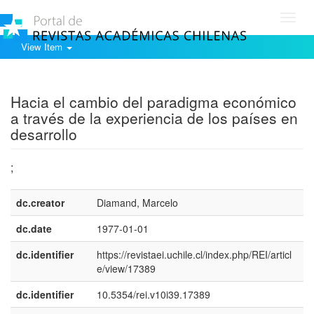
Toggl
navig
View Item
Show simple item record
Hacia el cambio del paradigma económico
a través de la experiencia de los países en
desarrollo
;
dc.creator
Diamand, Marcelo
dc.date
1977-01-01
dc.identifier
https://revistaei.uchile.cl/index.php/REI/articl
e/view/17389
dc.identifier
10.5354/rei.v10i39.17389