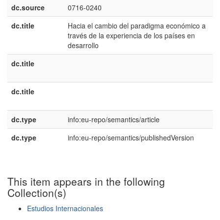
dc.source
0716-0240
dc.title
Hacia el cambio del paradigma económico a
e
través de la experiencia de los países en
E
desarrollo
dc.title
e
U
dc.title
p
B
dc.type
info:eu-repo/semantics/article
dc.type
info:eu-repo/semantics/publishedVersion
This item appears in the following
Collection(s)
Estudios Internacionales