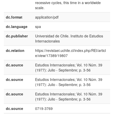
recessive cycles, this time in a worldwide
scale.
dc.format
application/pdf
dc.language
spa
dc.publisher
Universidad de Chile. Instituto de Estudios
e
Internacionales
E
dc.relation
https://revistaei.uchile.cl/index.php/REI/articl
e/view/17389/19807
dc.source
Estudios Internacionales; Vol. 10 Núm. 39
e
(1977): Julio - Septiembre; p. 3-56
E
dc.source
Estudios Internacionales; Vol. 10 Núm. 39
e
(1977): Julio - Septiembre; p. 3-56
U
dc.source
Estudios Internacionales; Vol. 10 Núm. 39
p
(1977): Julio - Septiembre; p. 3-56
B
dc.source
0719-3769