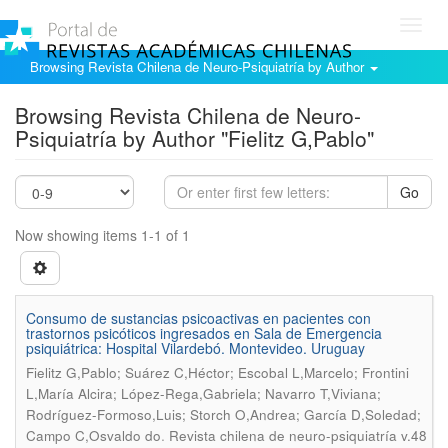
Toggl
navig
Browsing Revista Chilena de Neuro-Psiquiatría by Author
Browsing Revista Chilena de Neuro-
Psiquiatría by Author "Fielitz G,Pablo"
Go
Now showing items 1-1 of 1
Consumo de sustancias psicoactivas en pacientes con
trastornos psicóticos ingresados en Sala de Emergencia
psiquiátrica: Hospital Vilardebó. Montevideo. Uruguay
Fielitz G,Pablo; Suárez C,Héctor; Escobal L,Marcelo; Frontini
L,María Alcira; López-Rega,Gabriela; Navarro T,Viviana;
Rodríguez-Formoso,Luis; Storch O,Andrea; García D,Soledad;
.
Campo C,Osvaldo do
Revista chilena de neuro-psiquiatría v.48