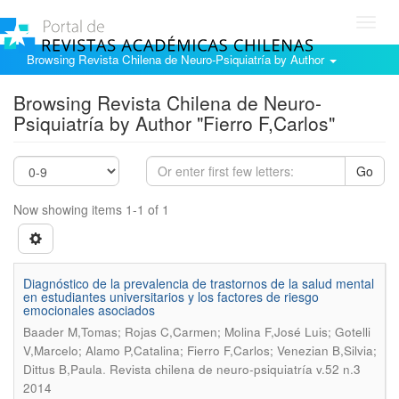
Toggl
navig
Browsing Revista Chilena de Neuro-Psiquiatría by Author
Browsing Revista Chilena de Neuro-
Psiquiatría by Author "Fierro F,Carlos"
Go
Now showing items 1-1 of 1
Diagnóstico de la prevalencia de trastornos de la salud mental
en estudiantes universitarios y los factores de riesgo
emocionales asociados
Baader M,Tomas; Rojas C,Carmen; Molina F,José Luis; Gotelli
V,Marcelo; Alamo P,Catalina; Fierro F,Carlos; Venezian B,Silvia;
.
Dittus B,Paula
Revista chilena de neuro-psiquiatría v.52 n.3
2014