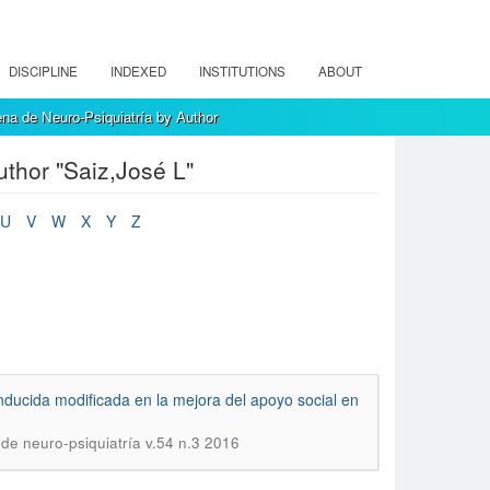
DISCIPLINE
INDEXED
INSTITUTIONS
ABOUT
na de Neuro-Psiquiatría by Author
thor "Saiz,José L"
U
V
W
X
Y
Z
 inducida modificada en la mejora del apoyo social en
 de neuro-psiquiatría v.54 n.3 2016