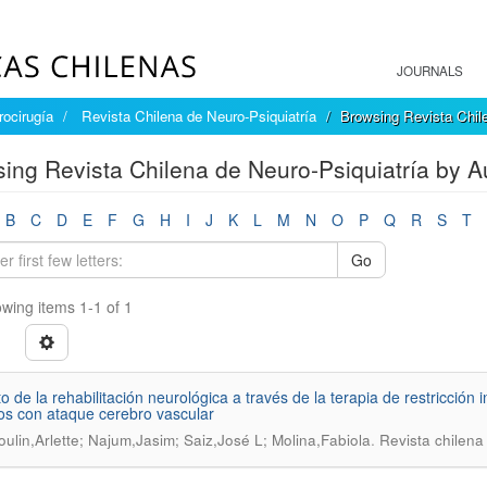
JOURNALS
rocirugía
Revista Chilena de Neuro-Psiquiatría
Browsing Revista Chile
ing Revista Chilena de Neuro-Psiquiatría by Au
B
C
D
E
F
G
H
I
J
K
L
M
N
O
P
Q
R
S
T
Go
wing items 1-1 of 1
o de la rehabilitación neurológica a través de la terapia de restricción
os con ataque cerebro vascular
.
ulin,Arlette; Najum,Jasim; Saiz,José L; Molina,Fabiola
Revista chilena