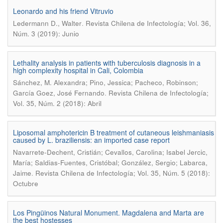
Leonardo and his friend Vitruvio
.
Ledermann D., Walter
Revista Chilena de Infectología; Vol. 36,
Núm. 3 (2019): Junio
Lethality analysis in patients with tuberculosis diagnosis in a
high complexity hospital in Cali, Colombia
Sánchez, M. Alexandra; Pino, Jessica; Pacheco, Robinson;
.
García Goez, José Fernando
Revista Chilena de Infectología;
Vol. 35, Núm. 2 (2018): Abril
Liposomal amphotericin B treatment of cutaneous leishmaniasis
caused by L. braziliensis: an imported case report
Navarrete-Dechent, Cristián; Cevallos, Carolina; Isabel Jercic,
María; Saldias-Fuentes, Cristóbal; González, Sergio; Labarca,
.
Jaime
Revista Chilena de Infectología; Vol. 35, Núm. 5 (2018):
Octubre
Los Pingüinos Natural Monument. Magdalena and Marta are
the best hostesses