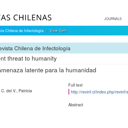
JOURNALS
ta Chilena de Infectología
View Item
vista Chilena de Infectología
ent threat to humanity
menaza latente para la humanidad
Full text
. del V., Patricia
http://revinf.cl/index.php/revinf/
Abstract