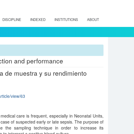
DISCIPLINE
INDEXED
INSTITUTIONS
ABOUT
ection and performance
a de muestra y su rendimiento
article/view/63
medical care is frequent, especially in Neonatal Units,
n case of suspected early or late sepsis. The purpose of
ze the sampling technique in order to increase its
 to interpret a positive blood culture.