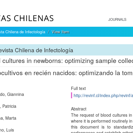
JOURNALS
ta Chilena de Infectología
View Item
vista Chilena de Infectología
 cultures in newborns: optimizing sample coll
ultivos en recién nacidos: optimizando la tom
Full text
rdo, Giannina
http://revinf.cl/index.php/revinf/
 Patricia
Abstract
The request of blood cultures in 
a, Marta
where it is performed routinely i
this document is to standardi
no, Luis
performance and establish criteria