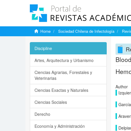
Home
Sociedad Chilena de Infectología
Revis
Re
Discipline
Blood
Artes, Arquitectura y Urbanismo
Hemoc
Ciencias Agrarias, Forestales y
Veterinarias
Author
Ciencias Exactas y Naturales
Izquie
Ciencias Sociales
García,
Derecho
Araven
Economía y Administración
Delpia