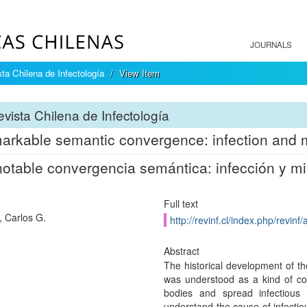
JOURNALS
ta Chilena de Infectología
View Item
vista Chilena de Infectología
arkable semantic convergence: infection and
otable convergencia semántica: infección y 
Full text
, Carlos G.
http://revinf.cl/index.php/revinf/
Abstract
The historical development of t
was understood as a kind of cor
bodies and spread infectious
understand the cause of infectio