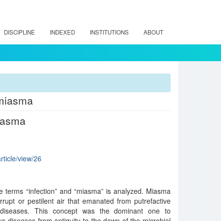
DISCIPLINE
INDEXED
INSTITUTIONS
ABOUT
 miasma
miasma
article/view/26
he terms “infection” and “miasma” is analyzed. Miasma
rupt or pestilent air that emanated from putrefactive
 diseases. This concept was the dominant one to
us diseases from antiquity to the dawn of the microbial