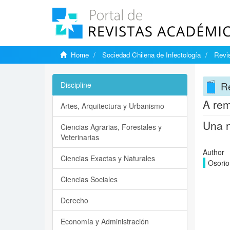
Home
Sociedad Chilena de Infectología
Revis
Re
Discipline
A rem
Artes, Arquitectura y Urbanismo
Una n
Ciencias Agrarias, Forestales y
Veterinarias
Author
Ciencias Exactas y Naturales
Osorio
Ciencias Sociales
Derecho
Economía y Administración