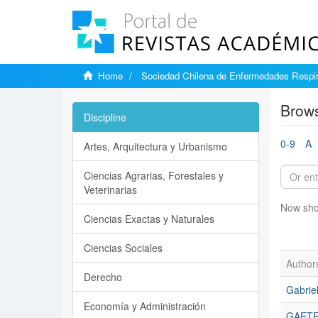
Home
Sociedad Chilena de Enfermedades Respir
Brows
Discipline
0-9
A
Artes, Arquitectura y Urbanismo
Ciencias Agrarias, Forestales y
Veterinarias
Now sho
Ciencias Exactas y Naturales
Ciencias Sociales
Author
Derecho
Gabrie
Economía y Administración
GAETE