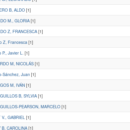
RO B, ALDO
[1]
DO M., GLORIA
[1]
DO Z, FRANCESCA
[1]
o Z, Francesca
[1]
 P., Javier L.
[1]
RDO M, NICOLÁS
[1]
o-Sánchez, Juan
[1]
GOS M, IVÁN
[1]
GUILLOS B, SYLVIA
[1]
GUILLOS-PEARSON, MARCELO
[1]
 V., GABRIEL
[1]
 B, CAROLINA
[1]