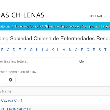
JOURNALS
atorias
Browsing Sociedad Chilena de Enfermedades Respiratorias by Au
ing Sociedad Chilena de Enfermedades Respir
B
C
D
E
F
G
H
I
J
K
L
M
N
O
P
Q
R
S
T
Go
wing items 1-20 of 104
s Name
l Cavada Ch
[1]
 G., LEONARDO
[1]