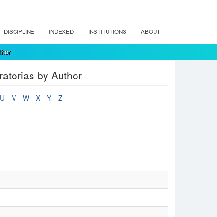
DISCIPLINE
INDEXED
INSTITUTIONS
ABOUT
thor
atorias by Author
U
V
W
X
Y
Z